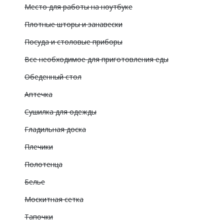
Место для работы на ноутбуке
Плотные шторы и занавески
Посуда и столовые приборы
Все необходимое для приготовления еды
Обеденный стол
Аптечка
Сушилка для одежды
Гладильная доска
Плечики
Полотенца
Белье
Москитная сетка
Тапочки