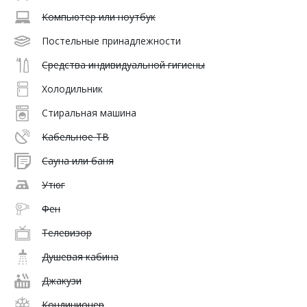
Компьютер или ноутбук
Постельные принадлежности
Средства индивидуальной гигиены
Холодильник
Стиральная машина
Кабельное ТВ
Сауна или баня
Утюг
Фен
Телевизор
Душевая кабина
Джакузи
Кондиционер