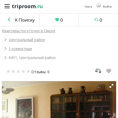
triproom
.ru
triproom
.ru
Омск
Войти
К Поиску
0
0
Российский
Квартиры посуточно в Омске
рубль
Центральный район
1-комнатные
Войти / Зарегистрироваться
8451, Центральный район
Добавить
Отзывы: 0
объявление
Избранное
0
Сравнение
0