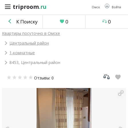
triproom
.ru
triproom
.ru
Омск
Войти
К Поиску
0
0
Российский
Квартиры посуточно в Омске
рубль
Центральный район
1-комнатные
Войти / Зарегистрироваться
8453, Центральный район
Добавить
Отзывы: 0
объявление
Избранное
0
Сравнение
0