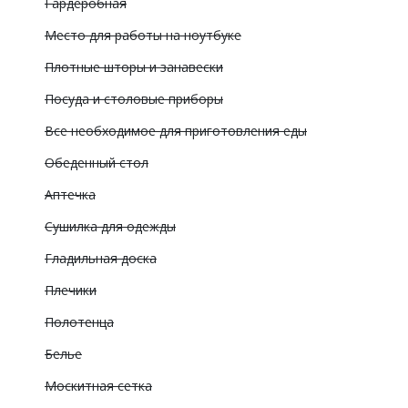
Гардеробная
Место для работы на ноутбуке
Плотные шторы и занавески
Посуда и столовые приборы
Все необходимое для приготовления еды
Обеденный стол
Аптечка
Сушилка для одежды
Гладильная доска
Плечики
Полотенца
Белье
Москитная сетка